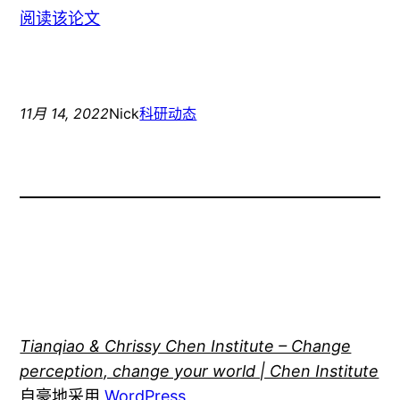
阅读该论文
11月 14, 2022
Nick
科研动态
Tianqiao & Chrissy Chen Institute – Change
perception, change your world | Chen Institute
自豪地采用
WordPress