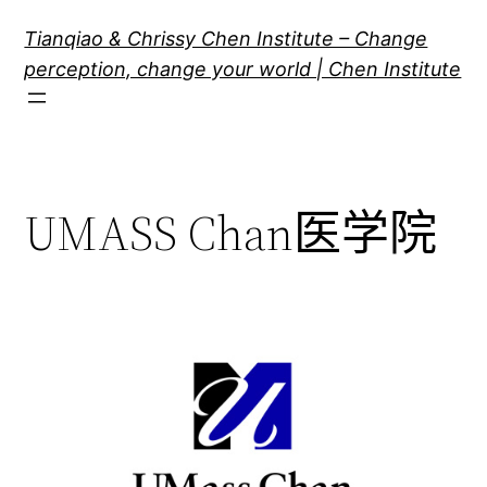
跳
Tianqiao & Chrissy Chen Institute – Change
至
perception, change your world | Chen Institute
内
容
UMASS Chan医学院