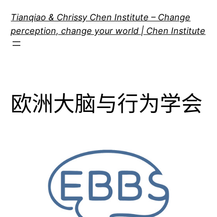
跳
Tianqiao & Chrissy Chen Institute – Change
至
perception, change your world | Chen Institute
内
容
欧洲大脑与行为学会