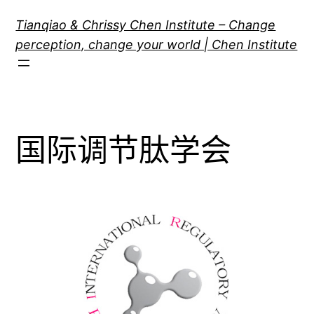
跳
Tianqiao & Chrissy Chen Institute – Change
至
perception, change your world | Chen Institute
内
容
国际调节肽学会