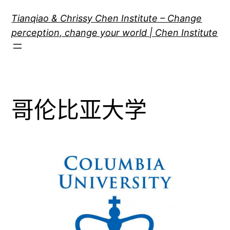
跳
Tianqiao & Chrissy Chen Institute – Change
至
perception, change your world | Chen Institute
内
容
哥伦比亚大学