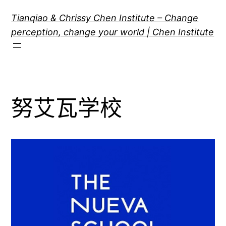
跳
Tianqiao & Chrissy Chen Institute – Change
至
perception, change your world | Chen Institute
内
容
努艾瓦学校