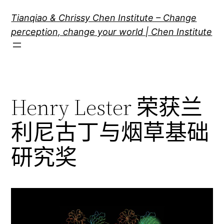
跳
Tianqiao & Chrissy Chen Institute – Change
至
perception, change your world | Chen Institute
内
容
Henry Lester 荣获兰
利尼古丁与烟草基础
研究奖