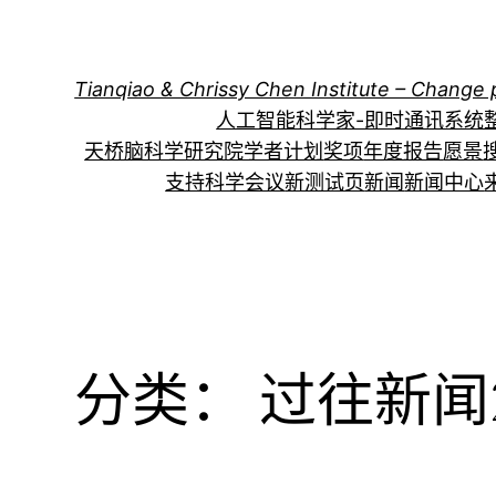
跳
至
内
Tianqiao & Chrissy Chen Institute – Change 
容
人工智能科学家-即时通讯系统
天桥脑科学研究院学者计划
奖项
年度报告
愿景
支持科学会议
新测试页
新闻
新闻中心
分类：
过往新闻2