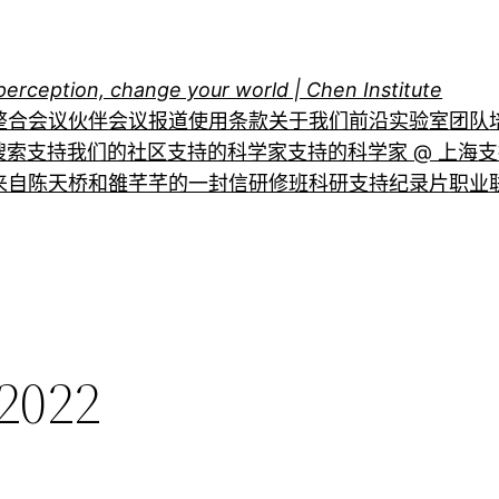
perception, change your world | Chen Institute
整合
会议伙伴
会议报道
使用条款
关于我们
前沿实验室
团队
搜索
支持我们的社区
支持的科学家
支持的科学家 @ 上海
支
来自陈天桥和雒芊芊的一封信
研修班
科研支持
纪录片
职业
022