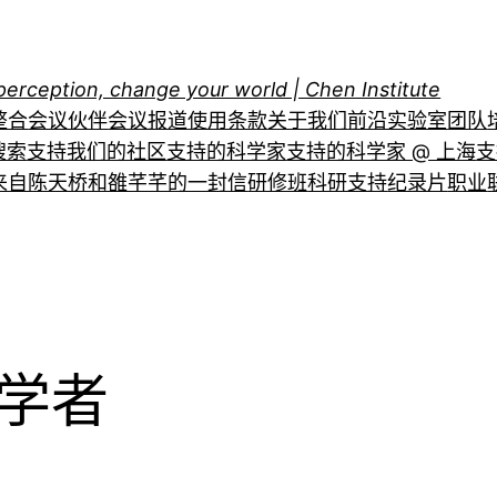
perception, change your world | Chen Institute
整合
会议伙伴
会议报道
使用条款
关于我们
前沿实验室
团队
搜索
支持我们的社区
支持的科学家
支持的科学家 @ 上海
支
来自陈天桥和雒芊芊的一封信
研修班
科研支持
纪录片
职业
学者