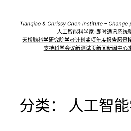
跳
至
内
Tianqiao & Chrissy Chen Institute – Change 
容
人工智能科学家-即时通讯系统
天桥脑科学研究院学者计划
奖项
年度报告
愿景
支持科学会议
新测试页
新闻
新闻中心
分类：
人工智能