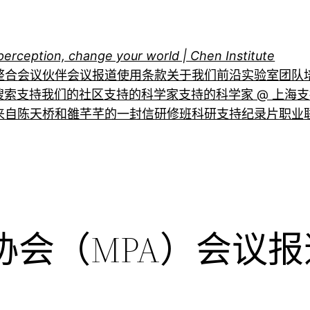
perception, change your world | Chen Institute
整合
会议伙伴
会议报道
使用条款
关于我们
前沿实验室
团队
搜索
支持我们的社区
支持的科学家
支持的科学家 @ 上海
支
来自陈天桥和雒芊芊的一封信
研修班
科研支持
纪录片
职业
病协会（MPA）会议报