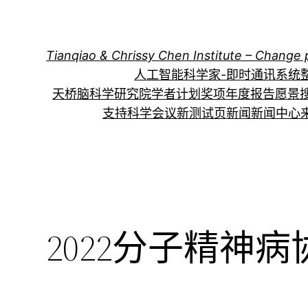
跳
至
内
Tianqiao & Chrissy Chen Institute – Change 
容
人工智能科学家-即时通讯系统
天桥脑科学研究院学者计划
奖项
年度报告
愿景
支持科学会议
新测试页
新闻
新闻中心
2022分子精神