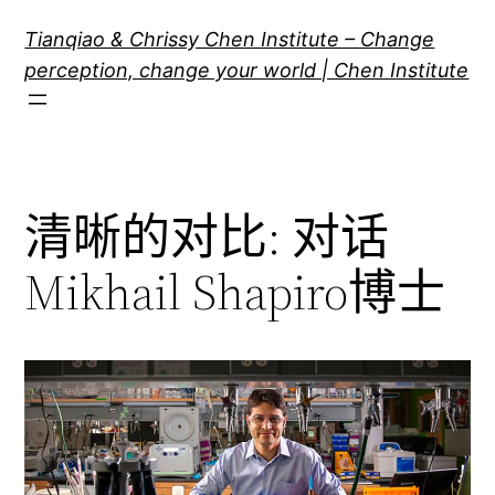
跳
Tianqiao & Chrissy Chen Institute – Change
至
perception, change your world | Chen Institute
内
容
清晰的对比: 对话
Mikhail Shapiro博士