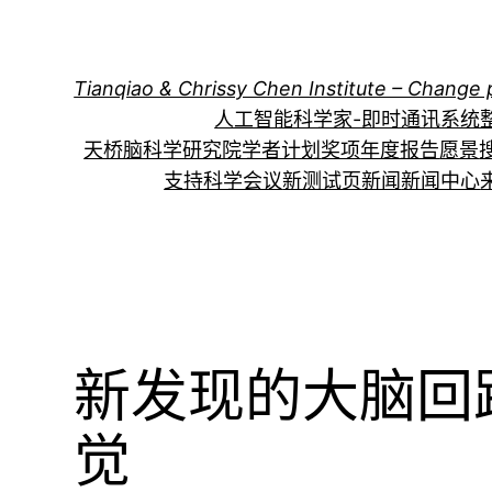
跳
至
内
Tianqiao & Chrissy Chen Institute – Change 
容
人工智能科学家-即时通讯系统
天桥脑科学研究院学者计划
奖项
年度报告
愿景
支持科学会议
新测试页
新闻
新闻中心
新发现的大脑回
觉