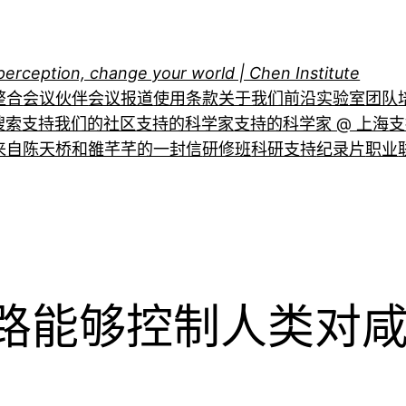
perception, change your world | Chen Institute
整合
会议伙伴
会议报道
使用条款
关于我们
前沿实验室
团队
搜索
支持我们的社区
支持的科学家
支持的科学家 @ 上海
支
来自陈天桥和雒芊芊的一封信
研修班
科研支持
纪录片
职业
路能够控制人类对