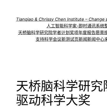
跳
至
内
Tianqiao & Chrissy Chen Institute – Change 
容
人工智能科学家-即时通讯系统
天桥脑科学研究院学者计划
奖项
年度报告
愿景
支持科学会议
新测试页
新闻
新闻中心
天桥脑科学研究
驱动科学大奖