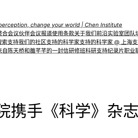
perception, change your world | Chen Institute
整合
会议伙伴
会议报道
使用条款
关于我们
前沿实验室
团队
搜索
支持我们的社区
支持的科学家
支持的科学家 @ 上海
支
来自陈天桥和雒芊芊的一封信
研修班
科研支持
纪录片
职业
院携手《科学》杂志