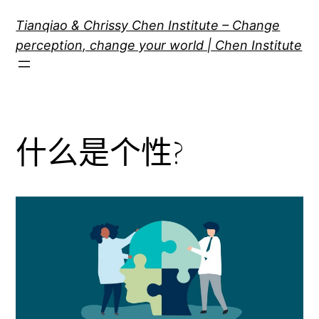
跳
Tianqiao & Chrissy Chen Institute – Change
至
perception, change your world | Chen Institute
内
容
什么是个性?