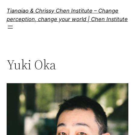
跳
Tianqiao & Chrissy Chen Institute – Change
至
perception, change your world | Chen Institute
内
容
Yuki Oka