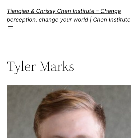
跳
Tianqiao & Chrissy Chen Institute – Change
至
perception, change your world | Chen Institute
内
容
Tyler Marks