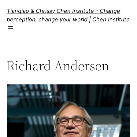
跳
Tianqiao & Chrissy Chen Institute – Change
至
perception, change your world | Chen Institute
内
容
Richard Andersen