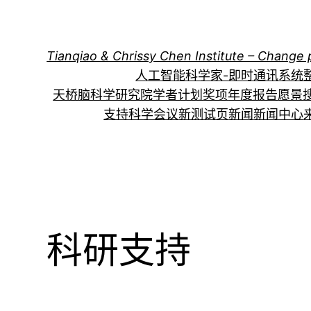
跳
至
内
Tianqiao & Chrissy Chen Institute – Change 
容
人工智能科学家-即时通讯系统
天桥脑科学研究院学者计划
奖项
年度报告
愿景
支持科学会议
新测试页
新闻
新闻中心
科研支持