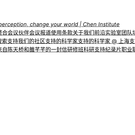
perception, change your world | Chen Institute
整合
会议伙伴
会议报道
使用条款
关于我们
前沿实验室
团队
搜索
支持我们的社区
支持的科学家
支持的科学家 @ 上海
支
来自陈天桥和雒芊芊的一封信
研修班
科研支持
纪录片
职业