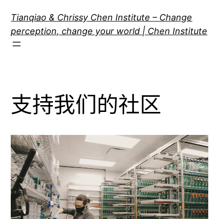
跳
Tianqiao & Chrissy Chen Institute – Change
至
perception, change your world | Chen Institute
内
容
支持我们的社区