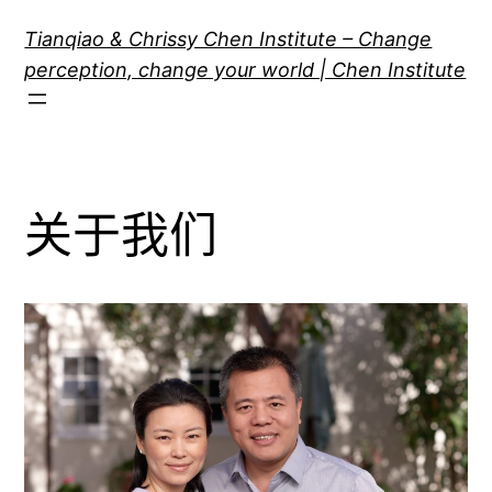
跳
Tianqiao & Chrissy Chen Institute – Change
至
perception, change your world | Chen Institute
内
容
关于我们